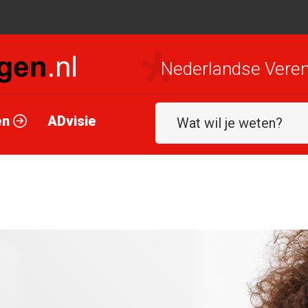
Nederlandse Veren
en
ADvisie