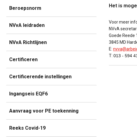
Het is mogel
Beroepsnorm
Voor meer info
NVvA leidraden
NVvA secretar
Goede Reede 
NVvA Richtlijnen
3845 MD Harde
E:
nvva@arbei
T:
013 - 594 4
Certificeren
Certificerende instellingen
Ingangseis EQF6
Aanvraag voor PE toekenning
Reeks Covid-19