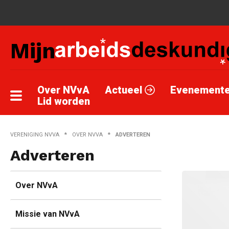
Mijn
Over NVvA
Actueel
Evenement
Lid worden
VERENIGING NVVA
OVER NVVA
HUIDIG:
ADVERTEREN
Adverteren
Over NVvA
Missie van NVvA