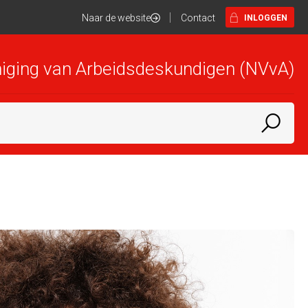
Naar de website
Contact
INLOGGEN
iging van Arbeidsdeskundigen (NVvA)