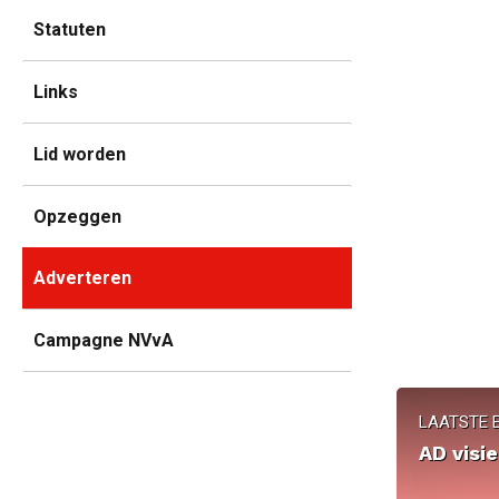
Statuten
Links
Lid worden
Opzeggen
Adverteren
Campagne NVvA
LAATSTE E
AD visie